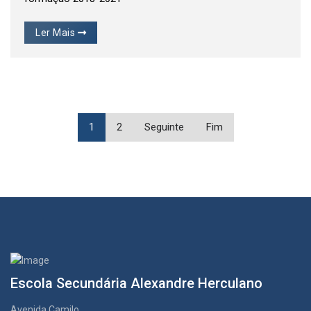
Ler Mais
1
2
Seguinte
Fim
Escola Secundária Alexandre Herculano
Avenida Camilo