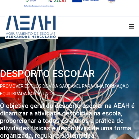
DESPORTO ESCOLAR
PROMOVER ESTILOS DE VIDA SAUDÁVEL PARA UMA FORMAÇÃO
EQUILIBRADA DOS ALUNOS
O objetivo geral do desporto escolar na AEAH é
dinamizar a atividade desportiva na escola,
proporcionar a todos os alunos a prática de
atividades físicas e desportivas de uma forma
organizada, regular e sistemática.